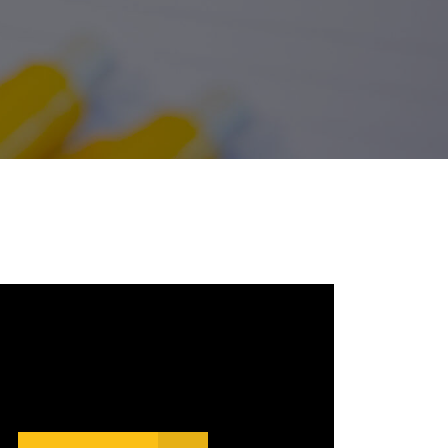
Weten of een financieringsaanvraag
haalbaar is? Doe de
financieringscheck!