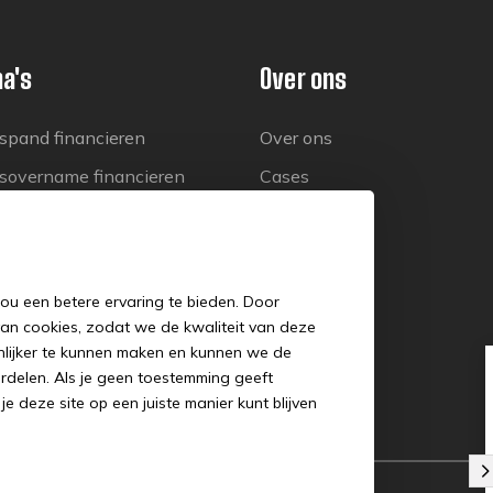
na's
Over ons
fspand financieren
Over ons
fsovername financieren
Cases
ct
Blogs
FAQ
Vacatures
0
jou een betere ervaring te bieden. Door
van cookies, zodat we de kwaliteit van deze
Klantverhalen
onlijker te kunnen maken en kunnen we de
oordelen. Als je geen toestemming geeft
 deze site op een juiste manier kunt blijven