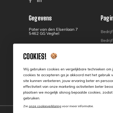
Gegevens
Pagi
Pater van den Elsenlaan 7
Bedrij
5462 GG Veghel
Bedrij
info@financieringsfabriek.nl
Conta
COOKIES!
073 440 0309
Wij gebruiken cookies en vergelijkbare technieken om 
cookies te accepteren ga je akkoord met het gebruik 
site kunnen verbeteren, jouw ervaring beter en perso
effectiviteit van onze marketing activiteiten beter be
plaatsen we mogelijk alsnog bepaalde cookies, zodat je
gebruiken.
Zie
onze cookieverklaring
voor meer informatie.