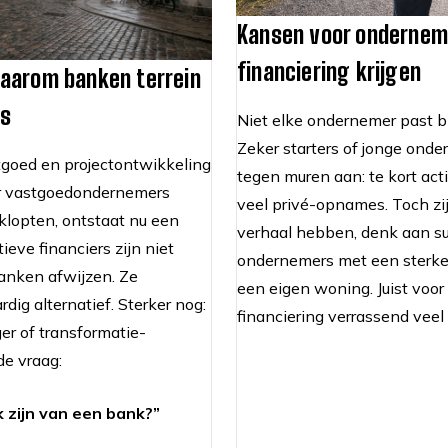
Kansen voor ondernem
financiering krijgen
waarom banken terrein
rs
Niet elke ondernemer past bi
Zeker starters of jonge ond
goed en projectontwikkeling
tegen muren aan: te kort acti
ar vastgoedondernemers
veel privé-opnames. Toch zi
klopten, ontstaat nu een
verhaal hebben, denk aan su
ieve financiers zijn niet
ondernemers met een sterke 
banken afwijzen. Ze
een eigen woning. Juist voor
ig alternatief. Sterker nog:
financiering verrassend veel
er of transformatie-
de vraag:
k zijn van een bank?”