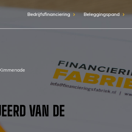
Bedrijfsfinanciering
Beleggingspand
de Kimmenade
JEERD VAN DE