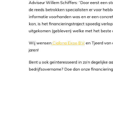
Adviseur Willem Schiffers: “Door eerst een s
de reeds betrokken specialisten er voor hebb
informatie voorhanden was en er een concre
kon, is het financieringstraject spoedig verlop
uitgekomen (gebleven) welke met het beste
Wij wensen
Cialona Expo B.V
. en Tjeerd va
jaren!
Bent u ook geïnteresseerd in zo’n degelijke a
bedrijfsovername? Doe dan onze financierin