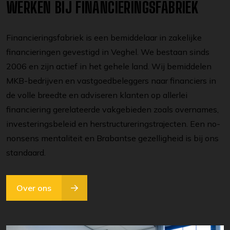
WERKEN BIJ FINANCIERINGSFABRIEK
Financieringsfabriek is een bemiddelaar in zakelijke
financieringen gevestigd in Veghel. We bestaan sinds
2006 en zijn actief in het gehele land. Wij bemiddelen
MKB-bedrijven en vastgoedbeleggers naar financiers in
de volle breedte en adviseren klanten op allerlei
financiering gerelateerde vakgebieden zoals overnames,
investeringsbeleid en herstructureringstrajecten. Een no-
nonsens mentaliteit en Brabantse gezelligheid is bij ons
standaard.
Over ons