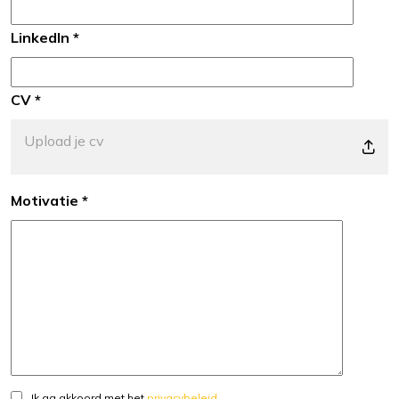
LinkedIn *
CV *
Motivatie *
Ik ga akkoord met het
privacybeleid
.