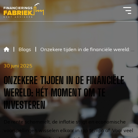
Blogs
Onzekere tijden in de financiële wereld: hét moment om te investeren
30 juni 2025
ONZEKERE TIJDEN IN DE FINANCIËLE
WERELD: HÉT MOMENT OM TE
INVESTEREN
De rente schommelt, de inflatie stijgt en economische
voorspellingen wisselen elkaar in rap tempo af. Voor veel