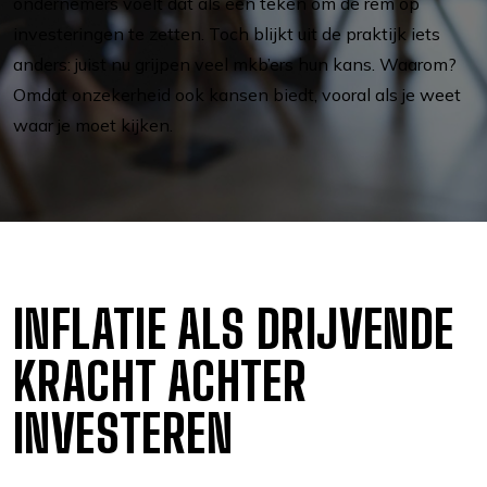
ondernemers voelt dat als een teken om de rem op
investeringen te zetten. Toch blijkt uit de praktijk iets
anders: juist nu grijpen veel mkb’ers hun kans. Waarom?
Omdat onzekerheid ook kansen biedt, vooral als je weet
waar je moet kijken.
INFLATIE ALS DRIJVENDE
KRACHT ACHTER
INVESTEREN