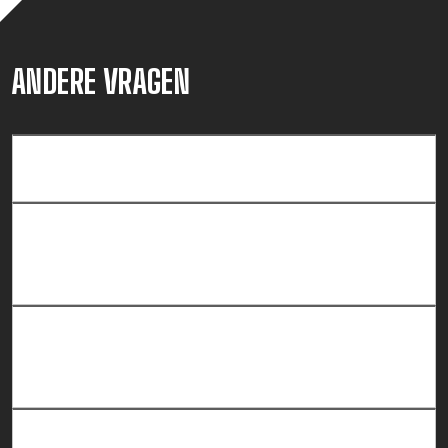
ANDERE VRAGEN
Hoe kan ik mijn project financieren?
Is mijn project financierbaar tijdens de
bouw?
Welke taxateurs zijn geschikt voor
welke financiers?
Hoe kan ik herfinancieringsrisico’s in