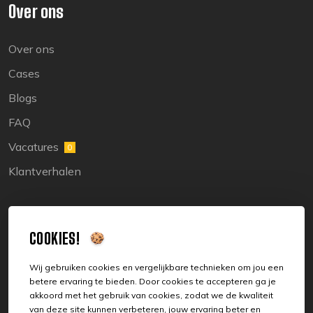
Over ons
Over ons
Cases
Blogs
FAQ
Vacatures
0
Klantverhalen
Legal
COOKIES!
Sitemap
Wij gebruiken cookies en vergelijkbare technieken om jou een
betere ervaring te bieden. Door cookies te accepteren ga je
Privacy
akkoord met het gebruik van cookies, zodat we de kwaliteit
van deze site kunnen verbeteren, jouw ervaring beter en
Cookies